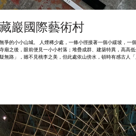
藏巖國際藝術村
無爭的小小山城。 人煙稀少處，一條小徑接著一個小緩坡，一
寺廟之後，眼前便見一小小村落；堆疊成群、建築特異，高高低
疑無路」，雖不見桃李之美，但此處依山傍水，頓時有感古人「