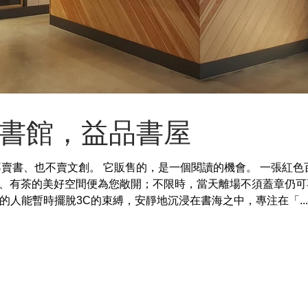
書館，益品書屋
不賣書、也不賣文創。 它販售的，是一個閱讀的機會。 一張紅色
、有茶的美好空間便為您敞開；不限時，當天離場不須蓋章仍可
來的人能暫時擺脫3C的束縛，安靜地沉浸在書海之中，專注在「...