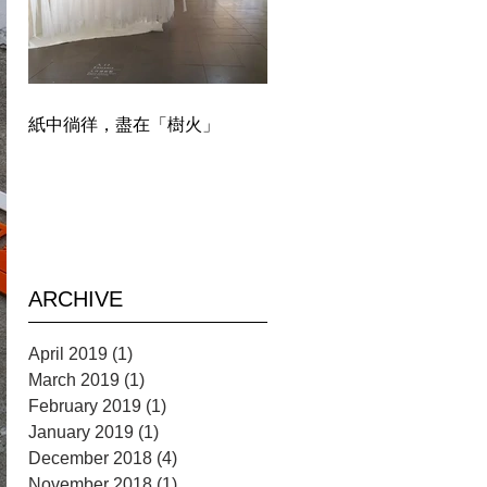
紙中徜徉，盡在「樹火」
ARCHIVE
April 2019
(1)
1 post
March 2019
(1)
1 post
February 2019
(1)
1 post
January 2019
(1)
1 post
December 2018
(4)
4 posts
November 2018
(1)
1 post