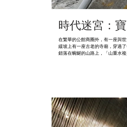
時代迷宮：寶
在繁華的公館商圈外，有一座與世
緩坡上有一座古老的寺廟，穿過了
錯落在蜿蜒的山路上，「山重水複
村」...