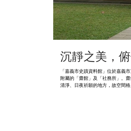
沉靜之美，俯
「嘉義市史蹟資料館」位於嘉義市
附屬的「齋館」及「社務所」。齋
清淨、日夜祈願的地方，故空間格
的...