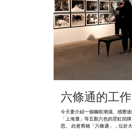
六條通的工作
今天要介紹一個幽暗潮濕、感覺迷
「上海灘」等五顏六色的霓虹招牌
思。 此巷舊稱「六條通」，位於大