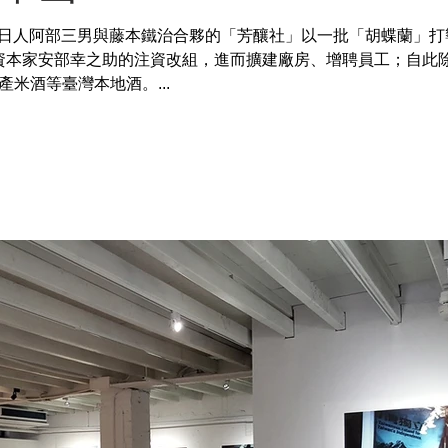
月，日人阿部三男與藤本鐵治合夥的「芳釀社」以一批「胡蝶蘭」打
翌年資本家安部幸之助的注資改組，進而擴建廠房、增聘員工；自此
米酒等臺灣本地酒。...