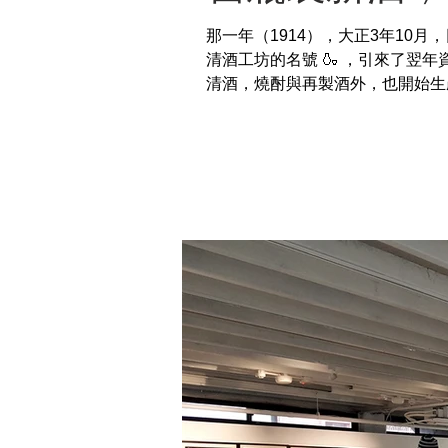
那一年（1914），大正3年10
清酒工坊的名號 🍶 ，引來了
清酒，燒酎與再製酒外，也開始生產