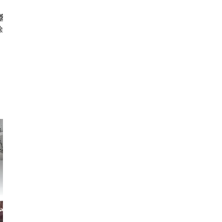
響了
除了