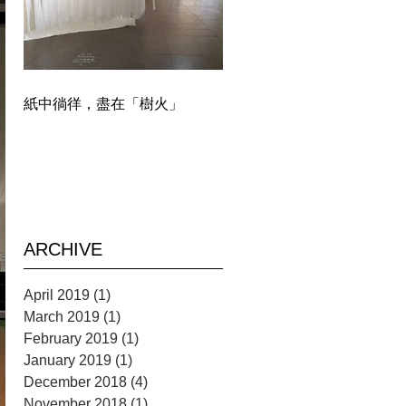
紙中徜徉，盡在「樹火」
ARCHIVE
April 2019
(1)
1 post
March 2019
(1)
1 post
February 2019
(1)
1 post
January 2019
(1)
1 post
December 2018
(4)
4 posts
November 2018
(1)
1 post