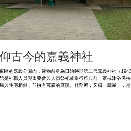
仰古今的嘉義神社
東區的嘉義公園內，建物前身為日治時期第二代嘉義神社（194
館是神職人員與重要參與人員祭祀或舉行祭典前，齋戒沐浴保持
局與住宅相似，並擁有寬廣的庭院。社務所，又稱「廳屋」，是