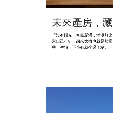
未來產房，藏
「沒有陽光，空氣凝滯，潮濕無比。」
幫自己打針，想來大概也就是那樣
興，生怕一不小心就坐過了站。...