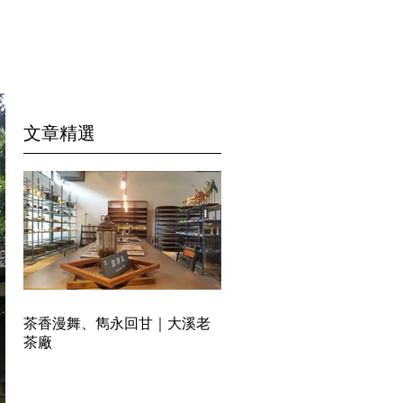
​文章精選
茶香漫舞、雋永回甘｜大溪老
茶廠