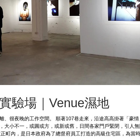
實驗場｜Venue濕地
離、很夜晚的工作空間。 順著107巷走來，沿途高高掛著「豪情
，大小不一，或圓或方，或新或舊，日間各家門戶緊閉，引人無
正町內，是日本政府為了總督府員工打造的高級住宅區，為當時的.