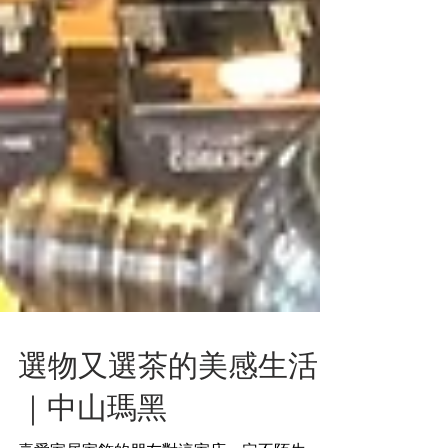
選物又選茶的美感生活
｜中山瑪黑