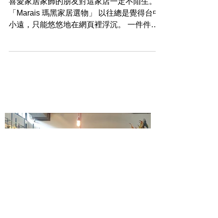
喜愛家居家飾的朋友對這家店一定不陌生。
「Marais 瑪黑家居選物」 以往總是覺得台中
小遠，只能悠悠地在網頁裡浮沉。 一件件一
樣樣，琳瑯滿目、舒心療癒 😍 （然後剁手
😂) 選物店的魅力在於能直接地與物件面對
面，看材質、觀紋理、用直覺去尋找屬於自己
的命中注定；就像挑...